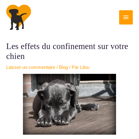
Aller
Men
au
contenu
princ
Navigation
des
Les effets du confinement sur votre
articles
chien
Laisser un commentaire
/
Blog
/ Par
Lilou