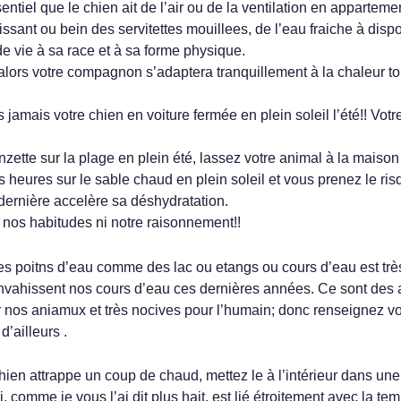
tiel que le chien ait de l’air ou de la ventilation en appartemen
ssant ou bein des servitettes mouillees, de l’eau fraiche à dispos
e vie à sa race et à sa forme physique.
alors votre compagnon s’adaptera tranquillement à la chaleur tou
 jamais votre chien en voiture fermée en plein soleil l’été!! Vot
nzette sur la plage en plein été, lassez votre animal à la maiso
 heures sur le sable chaud en plein soleil et vous prenez le risqu
 dernière accelère sa déshydratation.
i nos habitudes ni notre raisonnement!!
 poitns d’eau comme des lac ou etangs ou cours d’eau est très bi
envahissent nos cours d’eau ces dernières années. Ce sont des 
r nos aniamux et très nocives pour l’humain; donc renseignez vo
’ailleurs .
chien attrappe un coup de chaud, mettez le à l’intérieur dans un
i, comme je vous l’ai dit plus hait, est lié étroitement avec la te