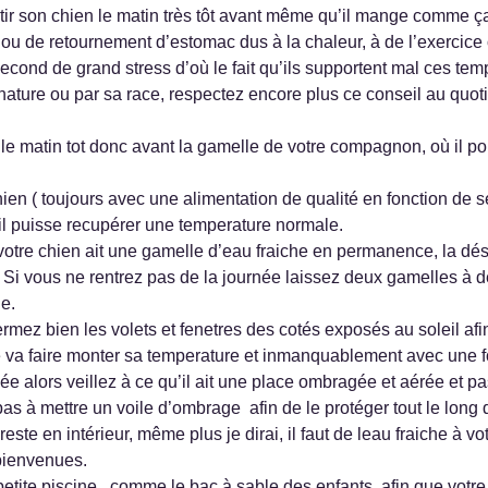
rtir son chien le matin très tôt avant même qu’il mange comme ça
t ou de retournement d’estomac dus à la chaleur, à de l’exercice
econd de grand stress d’où le fait qu’ils supportent mal ces tem
ature ou par sa race, respectez encore plus ce conseil au quot
e matin tot donc avant la gamelle de votre compagnon, où il pour
hien ( toujours avec une alimentation de qualité en fonction de 
qu’il puisse recupérer une temperature normale.
 votre chien ait une gamelle d’eau fraiche en permanence, la dés
Si vous ne rentrez pas de la journée laissez deux gamelles à de
e.
rmez bien les volets et fenetres des cotés exposés au soleil afin 
é va faire monter sa temperature et inmanquablement avec une fo
née alors veillez à ce qu’il ait une place ombragée et aérée et
as à mettre un voile d’ombrage afin de le protéger tout le long
ste en intérieur, même plus je dirai, il faut de leau fraiche à v
bienvenues.
tite piscine , comme le bac à sable des enfants, afin que votre 