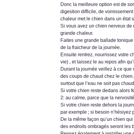
Donc la meilleure option est de so
digestion difficile, de vomissemen
chaleur met le chien dans un état s
Si vous avez un chien nerveux de n
grande chaleur.
Faites une grande ballade tonique l
de la fraicheur de la journée.
Ensuite rentrez, nourrissez votre c
vie) , et laissez le au repos afin 
Durant la journée veillez à ce que
des coups de chaud chez le chien. 
surtout que l’eau ne soit pas chaud
Si votre chien reste dedans alors fe
2: au calme, parce que la nervosit
Si votre chien reste dehors la jour
par exemple ; si besoin n’hésiyez p
De la même façon qu’un chien qui re
des endroits ombragés seront les 
Pensez également à installer une pe