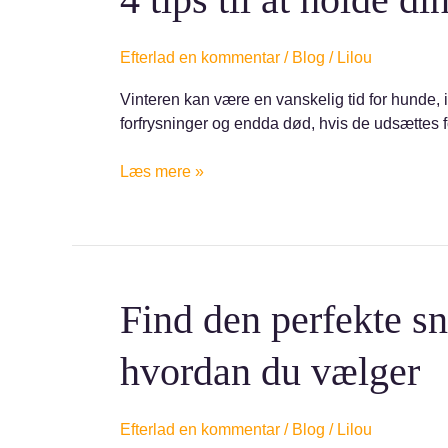
tips
til
at
Efterlad en kommentar
/
Blog
/
Lilou
holde
Vinteren kan være en vanskelig tid for hunde,
din
forfrysninger og endda død, hvis de udsættes for 
hund
varm
Læs mere »
og
sikker
om
vinteren
Find
Find den perfekte sno
den
perfekte
hvordan du vælger
snor
og
sele
Efterlad en kommentar
/
Blog
/
Lilou