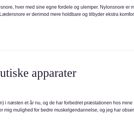
esnore, hver med sine egne fordele og ulemper. Nylonsnore er
Lædersnore er derimod mere holdbare og tilbyder ekstra komfort 
utiske apparater
ben) i næsten et år nu, og de har forbedret præstationen hos mine
ver mig mulighed for bedre muskelgendannelse, og jeg har obser