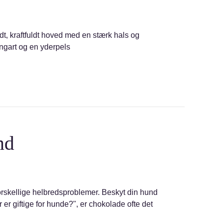
edt, kraftfuldt hoved med en stærk hals og
angart og en yderpels
nd
 forskellige helbredsproblemer. Beskyt din hund
er giftige for hunde?", er chokolade ofte det