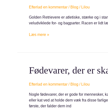
Efterlad en kommentar
/
Blog
/
Lilou
Golden Retrievere er atletiske, stærke og i stan
veludviklede for- og bagparter. Racen er lidt 
Læs mere »
Fødevarer,
Fødevarer, der er sk
der
er
skadelige
Efterlad en kommentar
/
Blog
/
Lilou
og
Nogle fødevarer, der er gode for mennesker, kan
giftige
eller kat ved at holde dem væk fra disse farlig
for
første, der falder dem ind
din