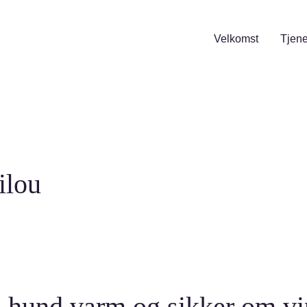
Velkomst
Tjene
ilou
din hund varm og sikker om v