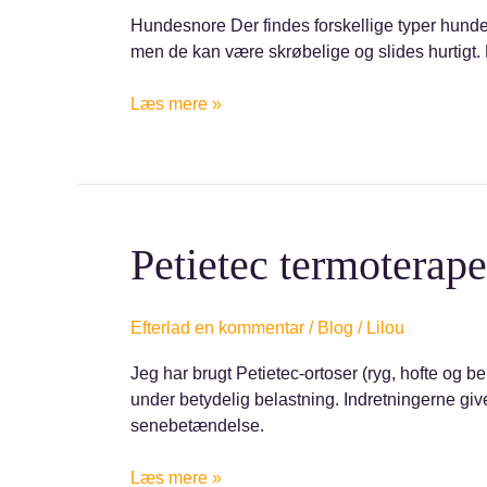
til
Hundesnore Der findes forskellige typer hund
din
men de kan være skrøbelige og slides hurtigt. 
hund:
de
Læs mere »
forskellige
typer
og
hvordan
du
vælger.
Petietec
Petietec termoterape
termoterapeutiske
apparater
Efterlad en kommentar
/
Blog
/
Lilou
Jeg har brugt Petietec-ortoser (ryg, hofte og 
under betydelig belastning. Indretningerne gi
senebetændelse.
Læs mere »