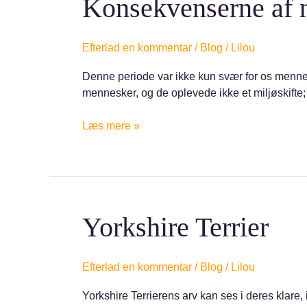
Konsekvenserne af n
af
nedlukning
for
Efterlad en kommentar
/
Blog
/
Lilou
din
Denne periode var ikke kun svær for os menne
hund
mennesker, og de oplevede ikke et miljøskifte; h
Læs mere »
Yorkshire
Yorkshire Terrier
Terrier
Efterlad en kommentar
/
Blog
/
Lilou
Yorkshire Terrierens arv kan ses i deres klare,