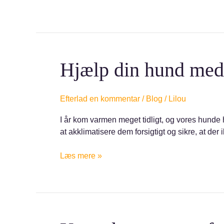
Hjælp
Hjælp din hund med
din
hund
med
Efterlad en kommentar
/
Blog
/
Lilou
at
I år kom varmen meget tidligt, og vores hunde har
håndtere
at akklimatisere dem forsigtigt og sikre, at der 
varmen
Læs mere »
Konsekvenserne