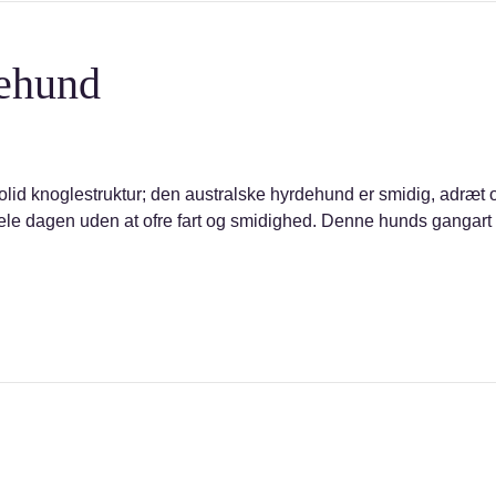
dehund
solid knoglestruktur; den australske hyrdehund er smidig, adræ
ele dagen uden at ofre fart og smidighed. Denne hunds gangart er 