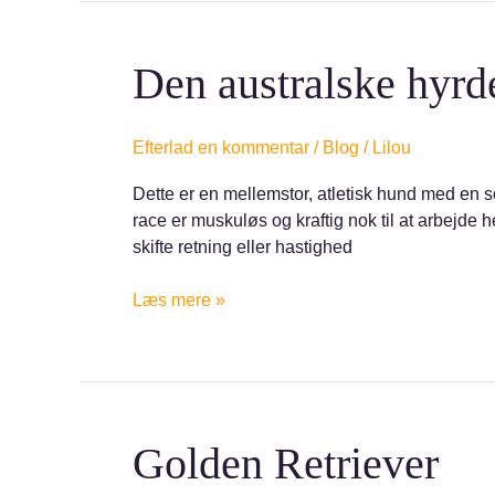
Den
Den australske hyr
australske
hyrdehund
Efterlad en kommentar
/
Blog
/
Lilou
Dette er en mellemstor, atletisk hund med en 
race er muskuløs og kraftig nok til at arbejde h
skifte retning eller hastighed
Læs mere »
Golden
Golden Retriever
Retriever