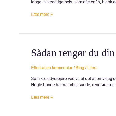
lange, silkeagtige pels, som ofte er fin, blank
Læs mere »
Sådan
Sådan rengør du din
rengør
du
din
Efterlad en kommentar
/
Blog
/
Lilou
hunds
Som kæledyrsejere ved vi, at det er en vigtig 
ører
Nogle hunde har naturligt sunde, rene ører og
korrekt
Læs mere »