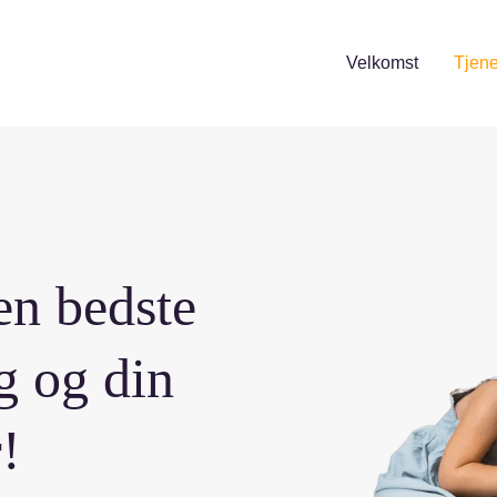
Velkomst
Tjene
en bedste
g og din
!