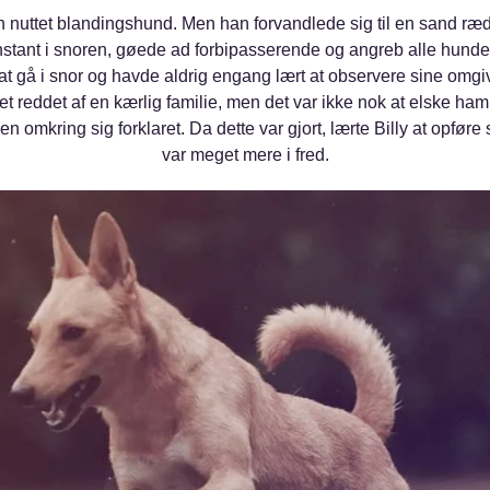
en nuttet blandingshund. Men han forvandlede sig til en sand rædsel
nstant i snoren, gøede ad forbipasserende og angreb alle hunde
rt at gå i snor og havde aldrig engang lært at observere sine omgi
t reddet af en kærlig familie, men det var ikke nok at elske ham
en omkring sig forklaret. Da dette var gjort, lærte Billy at opføre 
var meget mere i fred.