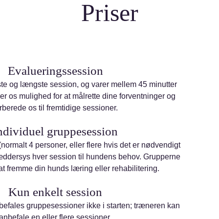
Priser
Evalueringssession
ste og længste session, og varer mellem 45 minutter
er os mulighed for at målrette dine forventninger og
rberede os til fremtidige sessioner.
ndividuel gruppesession
(normalt 4 personer, eller flere hvis det er nødvendigt
kræddersys hver session til hundens behov. Grupperne
 at fremme din hunds læring eller rehabilitering.
Kun enkelt session
efales gruppesessioner ikke i starten; træneren kan
anbefale en eller flere sessioner.