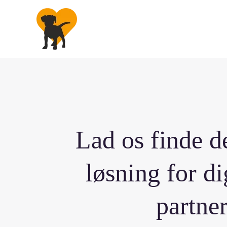
Spring
til
indhold
Lad os finde d
løsning for di
partner