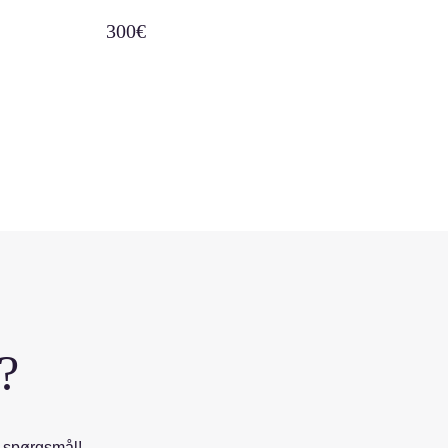
300€
?
e spørgsmål!