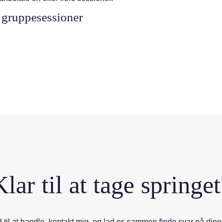
gruppesessioner
Klar til at tage springet
id til at handle, kontakt mig, og lad os sammen finde svar på din