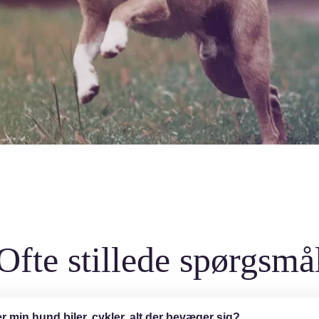
Ofte stillede spørgsmå
r min hund biler, cykler, alt der bevæger sig?