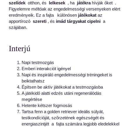
szelídek
otthon, és
lelkesek
, ha
játékra
hívják őket
.
Figyelemre méltóak az engedelmességi versenyeken elért
eredményeik. Ez a fajta
különösen
játékokat
az
apportírozó
szereti
, és
imád tárgyakat cipelni
a
szájában.
Interjú
Napi testmozgás
Emberi interakciót igényel
Napi és inspiráló engedelmességi tréningeket is
beiktathatsz
Építsen be aktív játékokat a testmozgásba
A játékidő alatti edzés utáni regenerálódás
megértése
Hetente kétszer fogmosás
Tartsa fenn a golden retriever ideális súlyát,
testkondícióját, szőrzetének egészségét és
energiaszintjét
a
fajta számára
legjobb eledelekkel