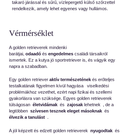
takaró járással és sűrű, vízlepergető külső szőrzettel
rendelkezik, amely lehet egyenes vagy hullámos.
Vérmérséklet
A golden retrieverek mindenki
barátjai,
odaadó
és
engedelmes
családi társaikról
ismertek. Ez a kutya jó sportretriever is, és vágyik egy
napra a szabadban.
Egy golden retriever
aktív természetének
és erőteljes
testalkatának
figyelmen kívül hagyása
viselkedési
problémákhoz vezethet, ezért napi fizikai és szellemi
gyakorlásra van szüksége. Egyes golden retrieverek
túlságosan
életvidámak
és
zajosak
lehetnek
, de a
legtöbben
szívesen tesznek eleget másoknak
és
élvezik a tanulást
.
A jól képzett és edzett golden retrieverek
nyugodtak
és