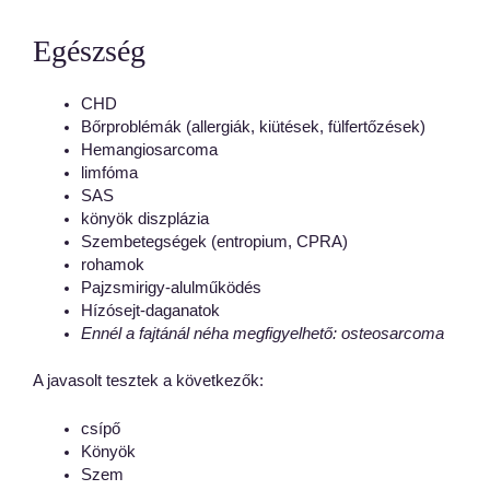
Egészség
CHD
Bőrproblémák (allergiák, kiütések, fülfertőzések)
Hemangiosarcoma
limfóma
SAS
könyök diszplázia
Szembetegségek (entropium, CPRA)
rohamok
Pajzsmirigy-alulműködés
Hízósejt-daganatok
Ennél a fajtánál néha megfigyelhető: osteosarcoma
A javasolt tesztek a következők:
csípő
Könyök
Szem