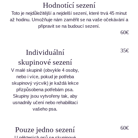
Hodnotící sezení
Toto je nejdůležitější a nejdelší sezení, které trvá 45 minut
až hodinu. Umožňuje nám zaměřit se na vaše očekávání a
připravit se na budoucí sezení.
60€
35€
Individuální
skupinové sezení
V malé skupině (obvykle 4 osoby,
nebo i více, pokud je potřeba
skupinový výcvik) je každá lekce
přizpůsobena potřebám psa.
Skupiny jsou vytvořeny tak, aby
usnadnily učení nebo rehabilitaci
vašeho psa.
60€
Pouze jedno sezení
U některých psů se skupinové